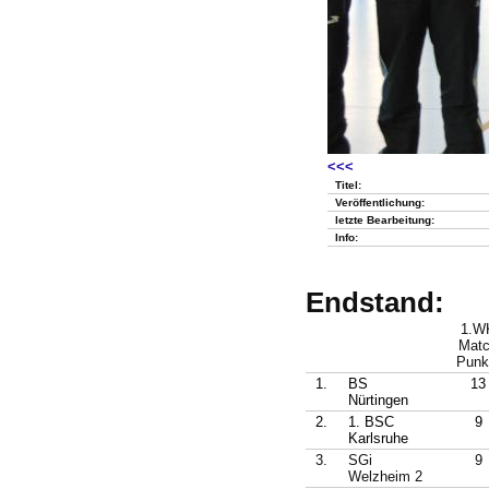
<<<
Titel:
Veröffentlichung:
letzte Bearbeitung:
Info:
Endstand:
1.W
Mat
Punk
1.
BS
13
Nürtingen
2.
1. BSC
9
Karlsruhe
3.
SGi
9
Welzheim 2