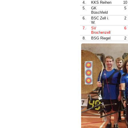
4.
KKS Reihen
10
5.
GK
5
Büschfeld
6.
BSC Zell i.
2
W.
7.
SV
6
Brochenzell
8.
BSG Riegel
2