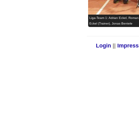
Liga-Team 1: Adrian Eckel, Roman
Eckel (Trainer), Jonas Bentele
Login
||
Impres