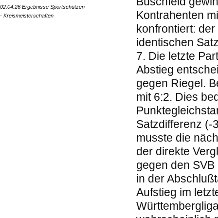
Büschfeld gewin
02.04.26 Ergebnisse Sportschützen
Kontrahenten mi
- Kreismeisterschaften
konfrontiert: de
identischen Satz
7. Die letzte Pa
Abstieg entsche
gegen Riegel. B
mit 6:2. Dies be
Punktegleichsta
Satzdifferenz (-
musste die näch
der direkte Verg
gegen den SVB d
in der Abschlußt
Aufstieg im letz
Württembergliga