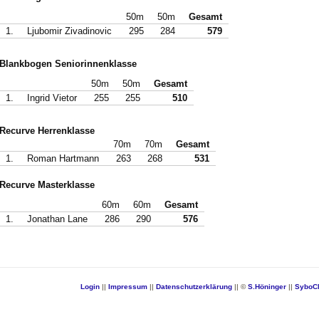
50m
50m
Gesamt
1.
Ljubomir Zivadinovic
295
284
579
Blankbogen Seniorinnenklasse
50m
50m
Gesamt
1.
Ingrid Vietor
255
255
510
Recurve Herrenklasse
70m
70m
Gesamt
1.
Roman Hartmann
263
268
531
Recurve Masterklasse
60m
60m
Gesamt
1.
Jonathan Lane
286
290
576
Login
||
Impressum
||
Datenschutzerklärung
|| ©
S.Höninger
||
SyboC