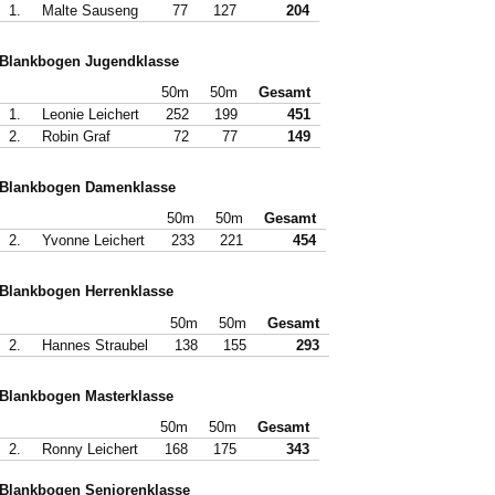
1.
Malte Sauseng
77
127
204
Blankbogen Jugendklasse
50m
50m
Gesamt
1.
Leonie Leichert
252
199
451
2.
Robin Graf
72
77
149
Blankbogen Damenklasse
50m
50m
Gesamt
2.
Yvonne Leichert
233
221
454
Blankbogen Herrenklasse
50m
50m
Gesamt
2.
Hannes Straubel
138
155
293
Blankbogen Masterklasse
50m
50m
Gesamt
2.
Ronny Leichert
168
175
343
Blankbogen Seniorenklasse