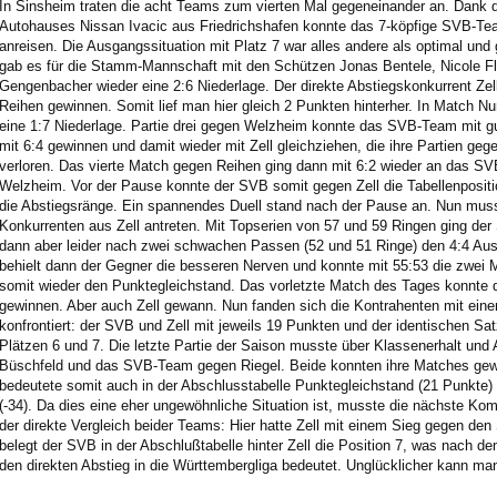
In Sinsheim traten die acht Teams zum vierten Mal gegeneinander an. Dank d
Autohauses Nissan Ivacic aus Friedrichshafen konnte das 7-köpfige SVB-T
anreisen. Die Ausgangssituation mit Platz 7 war alles andere als optimal und
gab es für die Stamm-Mannschaft mit den Schützen Jonas Bentele, Nicole 
Gengenbacher wieder eine 2:6 Niederlage. Der direkte Abstiegskonkurrent Ze
Reihen gewinnen. Somit lief man hier gleich 2 Punkten hinterher. In Match 
eine 1:7 Niederlage. Partie drei gegen Welzheim konnte das SVB-Team mit gu
mit 6:4 gewinnen und damit wieder mit Zell gleichziehen, die ihre Partien geg
verloren. Das vierte Match gegen Reihen ging dann mit 6:2 wieder an das SV
Welzheim. Vor der Pause konnte der SVB somit gegen Zell die Tabellenpositi
die Abstiegsränge. Ein spannendes Duell stand nach der Pause an. Nun mus
Konkurrenten aus Zell antreten. Mit Topserien von 57 und 59 Ringen ging der
dann aber leider nach zwei schwachen Passen (52 und 51 Ringe) den 4:4 Aus
behielt dann der Gegner die besseren Nerven und konnte mit 55:53 die zwei
somit wieder den Punktegleichstand. Das vorletzte Match des Tages konnte 
gewinnen. Aber auch Zell gewann. Nun fanden sich die Kontrahenten mit eine
konfrontiert: der SVB und Zell mit jeweils 19 Punkten und der identischen Sat
Plätzen 6 und 7. Die letzte Partie der Saison musste über Klassenerhalt und 
Büschfeld und das SVB-Team gegen Riegel. Beide konnten ihre Matches gewi
bedeutete somit auch in der Abschlusstabelle Punktegleichstand (21 Punkte) 
(-34). Da dies eine eher ungewöhnliche Situation ist, musste die nächste Ko
der direkte Vergleich beider Teams: Hier hatte Zell mit einem Sieg gegen d
belegt der SVB in der Abschlußtabelle hinter Zell die Position 7, was nach de
den direkten Abstieg in die Württembergliga bedeutet. Unglücklicher kann man