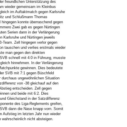
er freundlichen Unterstützung des
eam wieder gemeinsam im Kleinbus
 gleich im Auftaktmatch gegen Karlsruhe
Flitz und Schlußmann Thomas
ll hingegen konnte überraschend gegen
Nummero Zwei gab es gegen Nürtingen
ten Serien dann in der Verlängerung
en Karlsruhe und Nürtingen jeweils
B-Team. Zell hingegen verlor gegen
on tauschen und verlies erstmals wieder
ste man gegen den direkten
 SVB schnell mit 4:0 in Führung, musste
gleich hinnehmen. In der Verlängerung
 Matchpunkte gewinnen. Dies bedeutete
der SVB mit 7:1 gegen Büschfeld
r durchaus ungewöhnlichen Situation
zdifferenz von -38 gleichauf auf den
Abstieg entscheiden. Zell gegen
nnen und beide mit 6:2. Dies
und Gleichstand in der Satzdifferenz
mponente des Liga-Reglements greifen,
en SVB dann die Nase knapp vorn. Somit
m Aufstieg im letzten Jahr nun wieder
 wahrscheinlich nicht absteigen.