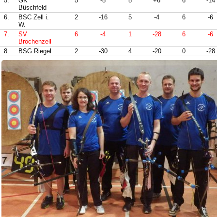
5.
GK
5
-8
8
+6
6
-14
Büschfeld
6.
BSC Zell i.
2
-16
5
-4
6
-6
W.
7.
SV
6
-4
1
-28
6
-6
Brochenzell
8.
BSG Riegel
2
-30
4
-20
0
-28