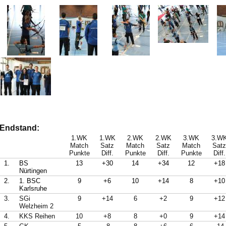
Endstand:
1.WK
1.WK
2.WK
2.WK
3.WK
3.W
Match
Satz
Match
Satz
Match
Satz
Punkte
Diff.
Punkte
Diff.
Punkte
Diff.
1.
BS
13
+30
14
+34
12
+18
Nürtingen
2.
1. BSC
9
+6
10
+14
8
+10
Karlsruhe
3.
SGi
9
+14
6
+2
9
+12
Welzheim 2
4.
KKS Reihen
10
+8
8
+0
9
+14