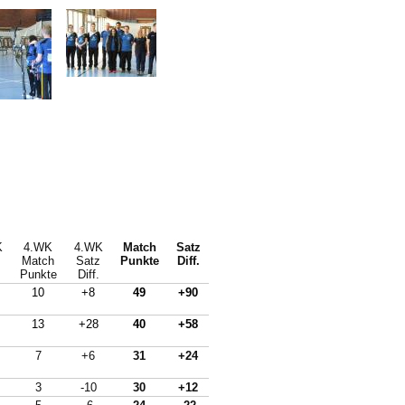
K
4.WK
4.WK
Match
Satz
Match
Satz
Punkte
Diff.
Punkte
Diff.
10
+8
49
+90
13
+28
40
+58
7
+6
31
+24
3
-10
30
+12