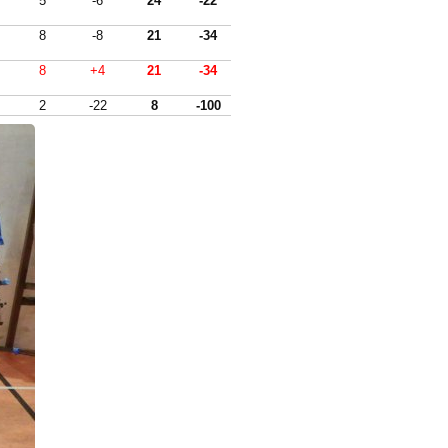
5
-6
24
-22
8
-8
21
-34
8
+4
21
-34
2
-22
8
-100