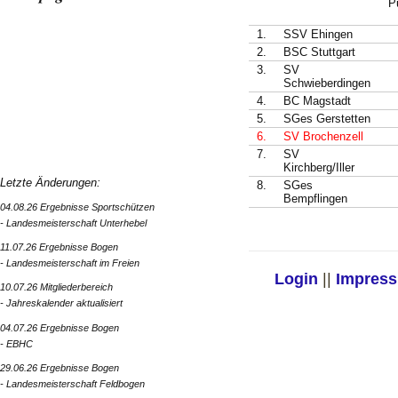
P
1.
SSV Ehingen
2.
BSC Stuttgart
3.
SV
Schwieberdingen
4.
BC Magstadt
5.
SGes Gerstetten
6.
SV Brochenzell
7.
SV
Kirchberg/Iller
Letzte Änderungen:
8.
SGes
Bempflingen
04.08.26 Ergebnisse Sportschützen
- Landesmeisterschaft Unterhebel
11.07.26 Ergebnisse Bogen
- Landesmeisterschaft im Freien
Login
||
Impres
10.07.26 Mitgliederbereich
- Jahreskalender aktualisiert
04.07.26 Ergebnisse Bogen
- EBHC
29.06.26 Ergebnisse Bogen
- Landesmeisterschaft Feldbogen